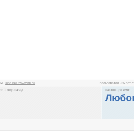
ам
:
luba1909.www.nn.ru
пользователь имеет 
е 1 года назад
настоящее имя:
Любо