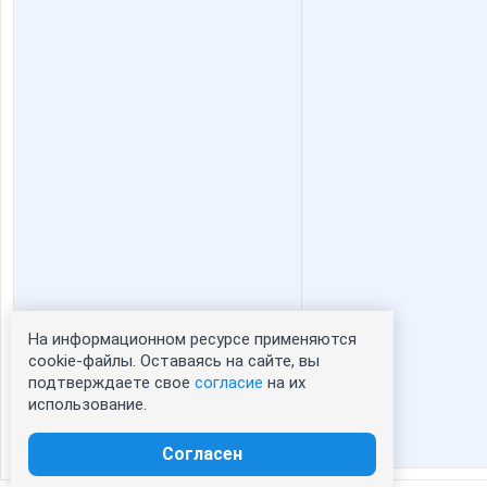
На информационном ресурсе применяются
Статистика портрета:
cookie-файлы. Оставаясь на сайте, вы
подтверждаете свое
согласие
на их
сейчас просматривают портрет - 0
использование.
зарегистрированные пользователи
посетившие портрет за 7 дней - 0
Согласен