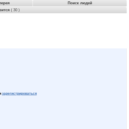
лерея
Поиск людей
вится
( 30 )
и
зарегистрироваться