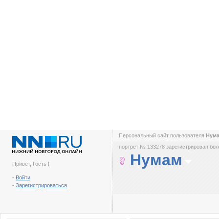
Персональный сайт пользователя
Нум
портрет № 133278 зарегистрирован боле
Нумам
Привет, Гость !
-
Войти
-
Зарегистрироваться