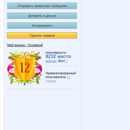
Отправить приватное сообщение
Добавить в друзья
Игнорировать
Сделать подарок
Мой малыш - Основной
популярность:
8232 место
рейтинг
3014
?
Привилегированный
пользователь
12
уровня